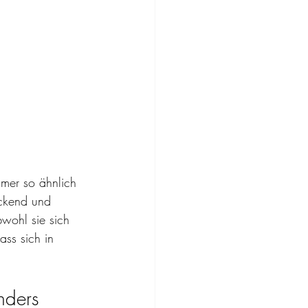
mmer so ähnlich 
ückend und 
bwohl sie sich 
ss sich in 
ders 