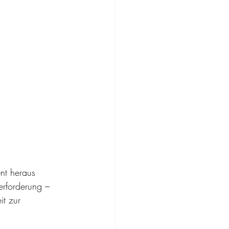
nt heraus 
erforderung – 
t zur 