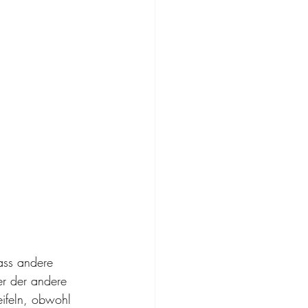
ass andere 
er der andere 
eifeln, obwohl 