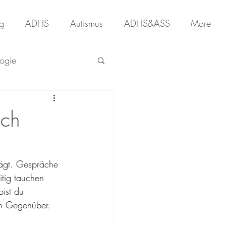
g
ADHS
Autismus
ADHS&ASS
More
ogie
ich
rägt. Gespräche 
itig tauchen 
bist du 
ein Gegenüber.