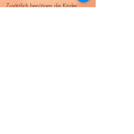
Zusätzlich benötigen die Kinder
selbst Unterstützung bei
Verhaltensauffälligkeiten wie zB
Selbstwert, Aggression,
Schüchternheit, motorische Unruhe,
Konzentrationsschwächen etc...
Kosten:
1 Einheit mit Kind (60 min) = 40
Euro
5er Block (5 x 60 min) = 175 Euro
(35 Euro pro Einheit)
Elterncoaching (60 min/90min)=
50/60 Euro
Tel.: 0664/2310412