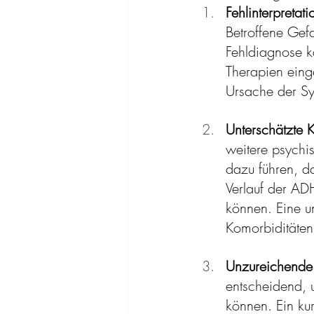
Fehlinterpretat
Betroffene Gefa
Fehldiagnose k
Therapien einge
Ursache der Sy
Unterschätzte 
weitere psychi
dazu führen, d
Verlauf der AD
können. Eine u
Komorbiditäten
Unzureichende
entscheidend, 
können. Ein kur