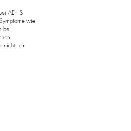
 bei ADHS 
. Symptome wie 
h bei 
chen 
 nicht, um 