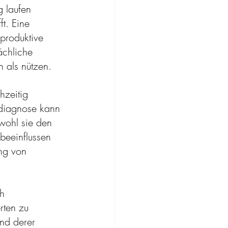
g laufen 
ft. Eine 
produktive 
ächliche 
 als nützen.
zeitig 
kdiagnose kann 
wohl sie den 
beeinflussen 
ng von 
h 
rten zu 
and derer 