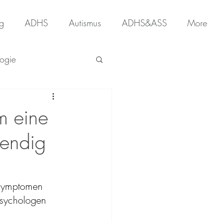
g
ADHS
Autismus
ADHS&ASS
More
ogie
m eine
wendig
 Symptomen 
Psychologen 