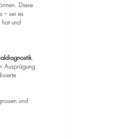
önnen. Diese 
 – sei es 
 hat und 
aldiagnostik
. 
en Ausprägung 
sierte 
agnosen und 