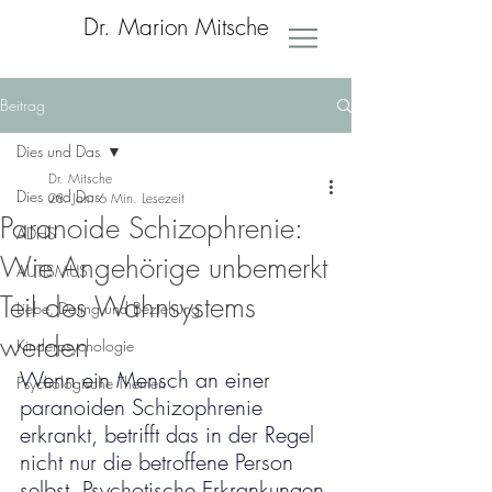
Dr. Marion Mitsche
Beitrag
Dies und Das
Dr. Mitsche
Dies und Das
28. Jan.
6 Min. Lesezeit
Paranoide Schizophrenie:
ADHS
Wie Angehörige unbemerkt
AUTISMUS
Teil des Wahnsystems
Liebe, Dating und Beziehung
werden
Kinderpsychologie
Wenn ein Mensch an einer 
Psychologische Themen
paranoiden Schizophrenie 
erkrankt, betrifft das in der Regel 
nicht nur die betroffene Person 
selbst. Psychotische Erkrankungen 