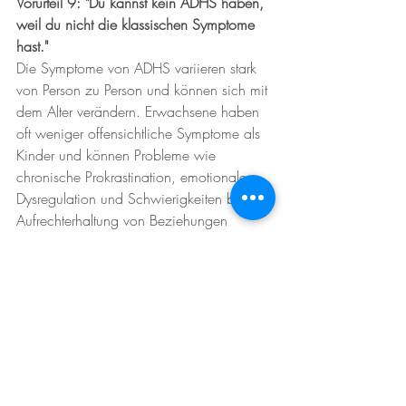
Vorurteil 9: "Du kannst kein ADHS haben, 
weil du nicht die klassischen Symptome 
hast."
Die Symptome von ADHS variieren stark 
von Person zu Person und können sich mit 
dem Alter verändern. Erwachsene haben 
oft weniger offensichtliche Symptome als 
Kinder und können Probleme wie 
chronische Prokrastination, emotionale 
Dysregulation und Schwierigkeiten bei der 
Aufrechterhaltung von Beziehungen 
erleben.
Warum diese Vorurteile nicht stimmen 
können:
ADHS ist eine komplexe neurobiologische 
Störung, die sich auf vielfältige Weise 
manifestieren kann. Es ist wichtig zu 
verstehen, dass ADHS mehr ist als nur 