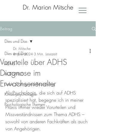
Dr. Marion Mitsche
Beitrag
Dies und Das
Dr. Mitsche
Dies und Das
8. Juni 2024
3 Min. Lesezeit
Vorurteile über ADHS
ADHS
Diagnose im
AUTISMUS
Erwachsenenalter
Liebe, Dating und Beziehung
Als Psychologin, die sich auf ADHS 
Kinderpsychologie
spezialisiert hat, begegne ich in meiner 
Psychologische Themen
Praxis immer wieder Vorurteilen und 
Missverständnissen zum Thema ADHS – 
sowohl von anderen Fachkräften als auch 
von Angehörigen.